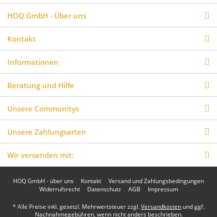
HOQ GmbH - Über uns
Kontakt
Informationen
Beratung und Hilfe
Unsere Communitys
Unsere Zahlungsarten
Wir versenden mit:
HOQ GmbH - über uns
Kontakt
Versand und Zahlungsbedingungen
Widerrufsrecht
Datenschutz
AGB
Impressum
* Alle Preise inkl. gesetzl. Mehrwertsteuer zzgl.
Versandkosten
und ggf.
Nachnahmegebühren, wenn nicht anders beschrieben.