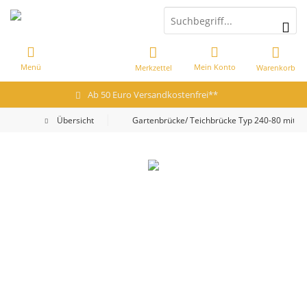
Menü
Mein Konto
Merkzettel
Warenkorb
Ab 50 Euro Versandkostenfrei**
Übersicht
Gartenbrücke/ Teichbrücke Typ 240-80 mit z