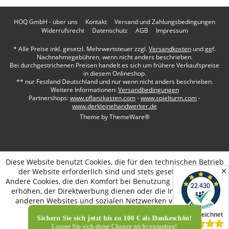
HOQ GmbH - über uns
Kontakt
Versand und Zahlungsbedingungen
Widerrufsrecht
Datenschutz
AGB
Impressum
* Alle Preise inkl. gesetzl. Mehrwertsteuer zzgl.
Versandkosten
und ggf.
Nachnahmegebühren, wenn nicht anders beschrieben.
Bei durchgestrichenen Preisen handelt es sich um frühere Verkaufspreise
in diesem Onlineshop.
** nur Festland Deutschland und nur wenn nicht anders beschrieben.
Weitere Informationen:
Versandbedingungen
Partnershops:
www.pflanzkasten.com
-
www.spielturm.com
-
www.derkleinehandwerker.de
Theme by
ThemeWare®
Diese Website benutzt Cookies, die für den technischen Betrieb
✕
der Website erforderlich sind und stets gesetzt werden.
Andere Cookies, die den Komfort bei Benutzung dieser Website
erhöhen, der Direktwerbung dienen oder die Interaktion mit
anderen Websites und sozialen Netzwerken vereinfachen
sollen, werden nur mit Ihrer Zustimmung gesetzt.
Sichern Sie sich jetzt bis zu 100 € als Dankeschön!
Mehr Informationen
Lassen Sie sich diese Chance nicht entgehen!