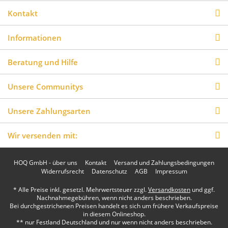
Kontakt
Informationen
Beratung und Hilfe
Unsere Communitys
Unsere Zahlungsarten
Wir versenden mit:
HOQ GmbH - über uns
Kontakt
Versand und Zahlungsbedingungen
Widerrufsrecht
Datenschutz
AGB
Impressum
* Alle Preise inkl. gesetzl. Mehrwertsteuer zzgl.
Versandkosten
und ggf.
Nachnahmegebühren, wenn nicht anders beschrieben.
Bei durchgestrichenen Preisen handelt es sich um frühere Verkaufspreise
in diesem Onlineshop.
** nur Festland Deutschland und nur wenn nicht anders beschrieben.