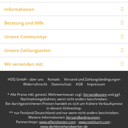
Informationen
Beratung und Hilfe
Unsere Communitys
Unsere Zahlungsarten
Wir versenden mit:
HOQ GmbH - über uns
Kontakt
Versand und Zahlungsbedingungen
Widerrufsrecht
Datenschutz
AGB
Impressum
* Alle Preise inkl. gesetzl. Mehrwertsteuer zzgl.
Versandkosten
und ggf.
Nachnahmegebühren, wenn nicht anders beschrieben.
Bei durchgestrichenen Preisen handelt es sich um frühere Verkaufspreise
in diesem Onlineshop.
** nur Festland Deutschland und nur wenn nicht anders beschrieben.
Weitere Informationen:
Versandbedingungen
Partnershops:
www.pflanzkasten.com
-
www.spielturm.com
-
www.derkleinehandwerker.de