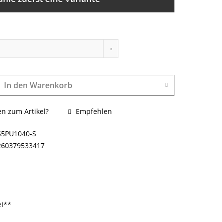
In den
Warenkorb
n zum Artikel?
Empfehlen
55PU1040-S
260379533417
ei**