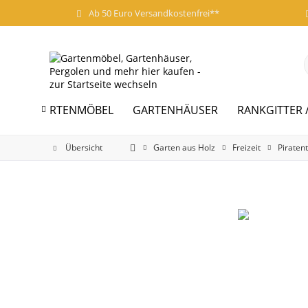
Ab 50 Euro Versandkostenfrei**
GARTENMÖBEL
GARTENHÄUSER
RANKGITTER 

Übersicht
Garten aus Holz
Freizeit
Piraten