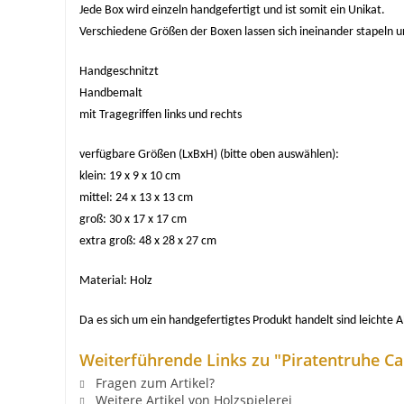
Jede Box wird einzeln handgefertigt und ist somit ein Unikat.
Verschiedene Größen der Boxen lassen sich ineinander stapeln 
Handgeschnitzt
Handbemalt
mit Tragegriffen links und rechts
verfügbare Größen (LxBxH) (bitte oben auswählen):
klein: 19 x 9 x 10 cm
mittel: 24 x 13 x 13 cm
groß: 30 x 17 x 17 cm
extra groß: 48 x 28 x 27 cm
Material: Holz
Da es sich um ein handgefertigtes Produkt handelt sind leichte
Weiterführende Links zu "Piratentruhe Cap
Fragen zum Artikel?
Weitere Artikel von Holzspielerei