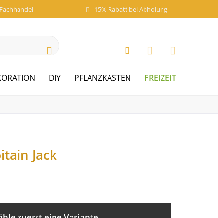
 Fachhandel
15% Rabatt bei Abholung
FREIZEIT
KORATION
DIY
PFLANZKASTEN
itain Jack
ähle zuerst eine Variante