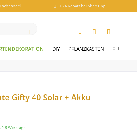
 Fachhandel
15% Rabatt bei Abholung
RTENDEKORATION
DIY
PFLANZKASTEN
FREIZEIT

e Gifty 40 Solar + Akku
a. 2-5 Werktage