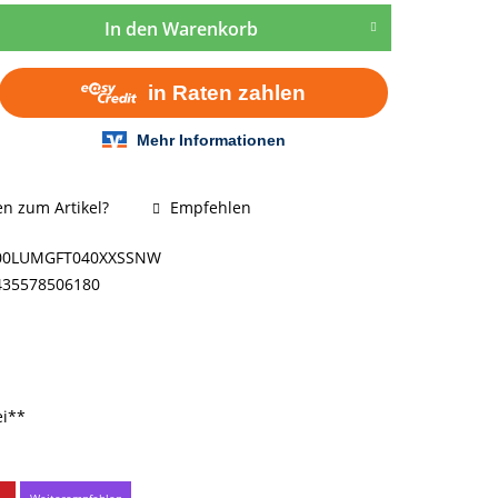
In den
Warenkorb
n zum Artikel?
Empfehlen
00LUMGFT040XXSSNW
435578506180
ei**
Weiterempfehlen