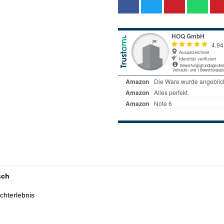
sch
chterlebnis