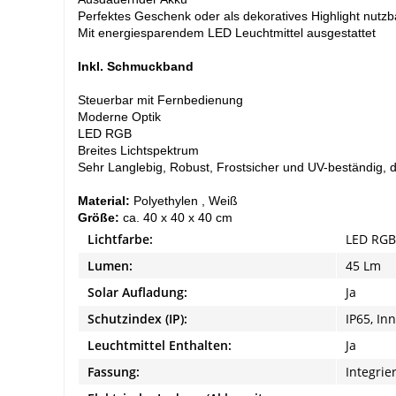
Perfektes Geschenk oder als dekoratives Highlight nutzb
Mit energiesparendem LED Leuchtmittel ausgestattet
Inkl. Schmuckband
Steuerbar mit Fernbedienung
Moderne Optik
LED RGB
Breites Lichtspektrum
Sehr Langlebig, Robust, Frostsicher und UV-beständig, d
Material:
Polyethylen , Weiß
Größe:
ca. 40 x 40 x 40 cm
Lichtfarbe:
LED RGB
Lumen:
45 Lm
Solar Aufladung:
Ja
Schutzindex (IP):
IP65, In
Leuchtmittel Enthalten:
Ja
Fassung:
Integrie