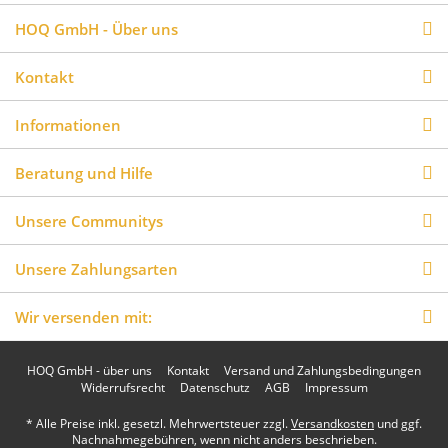
HOQ GmbH - Über uns
Kontakt
Informationen
Beratung und Hilfe
Unsere Communitys
Unsere Zahlungsarten
Wir versenden mit:
HOQ GmbH - über uns
Kontakt
Versand und Zahlungsbedingungen
Widerrufsrecht
Datenschutz
AGB
Impressum
* Alle Preise inkl. gesetzl. Mehrwertsteuer zzgl.
Versandkosten
und ggf.
Nachnahmegebühren, wenn nicht anders beschrieben.